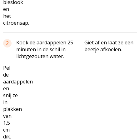
bieslook
en
het
citroensap.
Kook de aardappelen 25
Giet af en laat ze een
2
minuten in de schil in
beetje afkoelen.
lichtgezouten water.
Pel
de
aardappelen
en
snij ze
in
plakken
van
1,5
cm
dik.