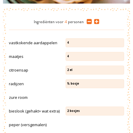
Ingrediënten
voor
4
personen
vastkokende aardappelen
4
maatjes
4
citroensap
2
el
radijzen
½
bosje
zure room
bieslook (gehakt+ wat extra)
2
bosjes
peper (versgemalen)