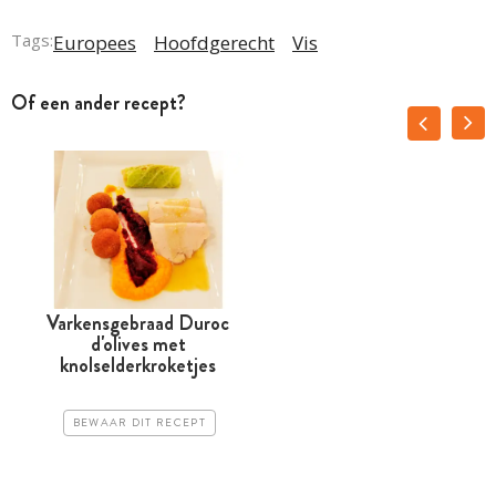
Tags:
Europees
Hoofdgerecht
Vis
Of een ander recept?
Varkensgebraad Duroc
d'olives met
knolselderkroketjes
BEWAAR DIT RECEPT