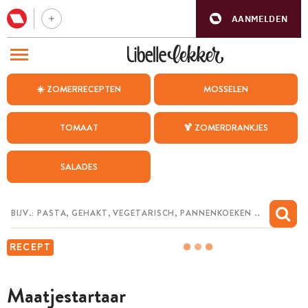
AANMELDEN
BEZOEK ONZE ANDERE WEBSITES
☀️ ZOMERRECEPTEN
MOSSELEN
RECEPTEN
TOMAAT
🍹 ZOMERDRANKJES
WEEKMENU
SALADES
CHAT MET MAIA
INSPIRATIE
MIJN BEWAARDE RECEPTEN
RECEPT
Maatjestartaar