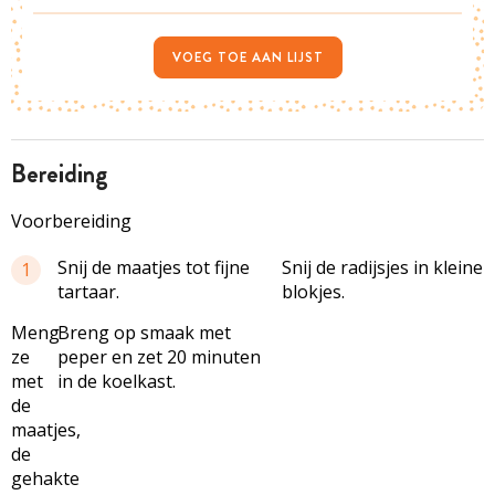
VOEG TOE AAN LIJST
bereiding
Voorbereiding
Snij de maatjes tot fijne
Snij de radijsjes in kleine
1
tartaar.
blokjes.
Meng
Breng op smaak met
ze
peper en zet 20 minuten
met
in de koelkast.
de
maatjes,
de
gehakte