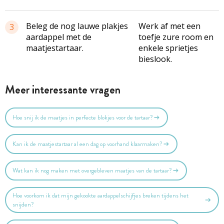
Beleg de nog lauwe plakjes
Werk af met een
3
aardappel met de
toefje zure room en
maatjestartaar.
enkele sprietjes
bieslook.
Meer interessante vragen
Hoe snij ik de maatjes in perfecte blokjes voor de tartaar?
Kan ik de maatjestartaar al een dag op voorhand klaarmaken?
Wat kan ik nog maken met overgebleven maatjes van de tartaar?
Hoe voorkom ik dat mijn gekookte aardappelschijfjes breken tijdens het
snijden?