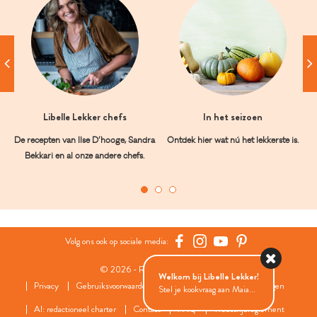
Libelle Lekker chefs
In het seizoen
De recepten van Ilse D’hooge, Sandra
Ontdek hier wat nú het lekkerste is.
Bekkari en al onze andere chefs.
Volg ons ook op sociale media:
© 2026 - Roularta Media Group
Welkom bij Libelle Lekker!
Privacy
Gebruiksvoorwaarden
Cookies
Cookies instellingen
Stel je kookvraag aan Maia...
AI: redactioneel charter
Contact
FAQ
Wedstrijdreglement