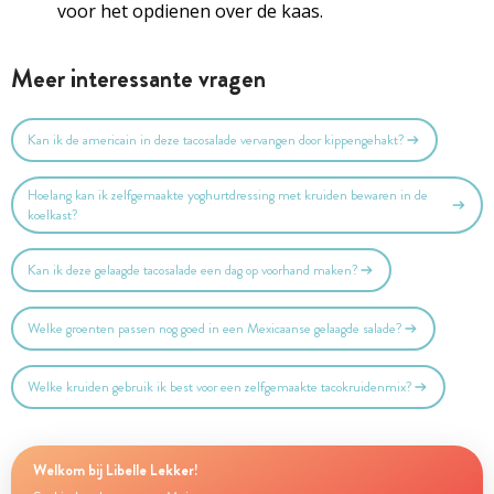
voor het opdienen over de kaas.
Meer interessante vragen
Kan ik de americain in deze tacosalade vervangen door kippengehakt?
Hoelang kan ik zelfgemaakte yoghurtdressing met kruiden bewaren in de
koelkast?
Kan ik deze gelaagde tacosalade een dag op voorhand maken?
Welke groenten passen nog goed in een Mexicaanse gelaagde salade?
Welke kruiden gebruik ik best voor een zelfgemaakte tacokruidenmix?
Welkom bij Libelle Lekker!