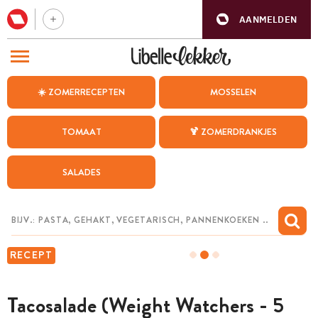
AANMELDEN
BEZOEK ONZE ANDERE WEBSITES
☀️ ZOMERRECEPTEN
MOSSELEN
RECEPTEN
TOMAAT
🍹 ZOMERDRANKJES
WEEKMENU
SALADES
CHAT MET MAIA
INSPIRATIE
MIJN BEWAARDE RECEPTEN
RECEPT
Tacosalade (Weight Watchers - 5