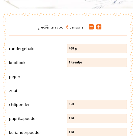
Ingrediënten
voor
6
personen
rundergehakt
400
g
knoflook
1
teentje
peper
zout
chilipoeder
3
el
paprikapoeder
1
kl
korianderpoeder
1
kl