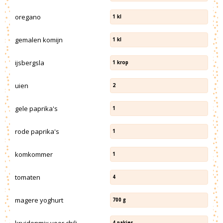
oregano
1
kl
gemalen komijn
1
kl
ijsbergsla
1
krop
uien
2
gele paprika's
1
rode paprika's
1
komkommer
1
tomaten
4
magere yoghurt
700
g
kruidenmix voor chili
4
pakjes