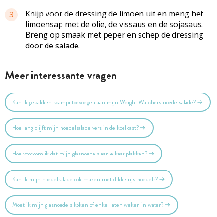
Knijp voor de dressing de limoen uit en meng het
3
limoensap met de olie, de vissaus en de sojasaus.
Breng op smaak met peper en schep de dressing
door de salade.
Meer interessante vragen
Kan ik gebakken scampi toevoegen aan mijn Weight Watchers noedelsalade?
Hoe lang blijft mijn noedelsalade vers in de koelkast?
Hoe voorkom ik dat mijn glasnoedels aan elkaar plakken?
Kan ik mijn noedelsalade ook maken met dikke rijstnoedels?
Moet ik mijn glasnoedels koken of enkel laten weken in water?