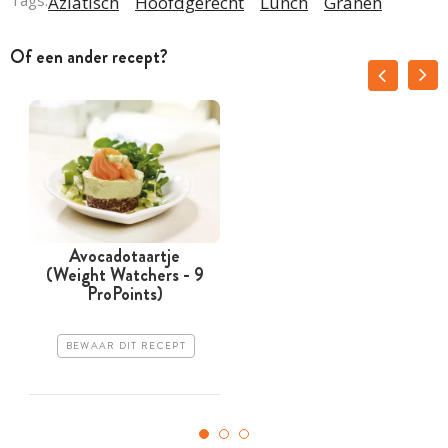
Tags:
Aziatisch
Hoofdgerecht
Lunch
Granen
Of een ander recept?
Avocadotaartje
A
(Weight Watchers - 9
ProPoints)
BEWAAR DIT RECEPT