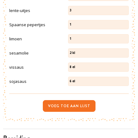
lente-uitjes
3
Spaanse pepertjes
1
limoen
1
sesamolie
2
kl
vissaus
8
el
sojasaus
6
el
VOEG TOE AAN LIJST