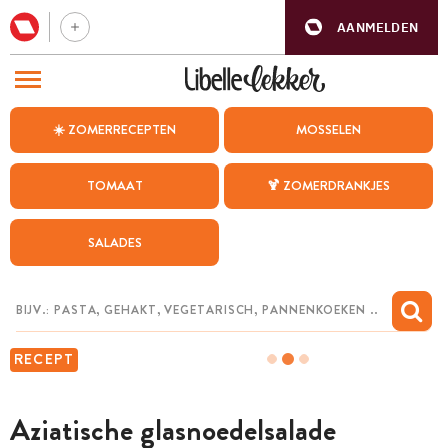
AANMELDEN
BEZOEK ONZE ANDERE WEBSITES
☀️ ZOMERRECEPTEN
MOSSELEN
RECEPTEN
TOMAAT
🍹 ZOMERDRANKJES
WEEKMENU
SALADES
CHAT MET MAIA
INSPIRATIE
MIJN BEWAARDE RECEPTEN
RECEPT
Aziatische glasnoedelsalade