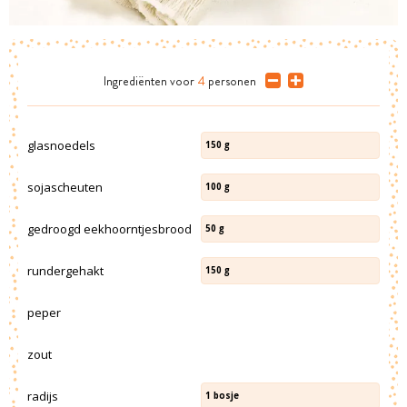
Ingrediënten
voor
4
personen
glasnoedels
150
g
sojascheuten
100
g
gedroogd eekhoorntjesbrood
50
g
rundergehakt
150
g
peper
zout
radijs
1
bosje