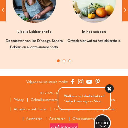
Libelle Lekker chefs
In het seizoen
De recepten van Ilse D’hooge, Sandra
Ontdek hier wat nú het lekkerste is.
Bekkari en al onze andere chefs.
Volg ons ook op sociale media:
© 2026 - Roularta Media Group
Welkom bij Libelle Lekker!
Privacy
Gebruiksvoorwaarden
Cookies
Cookies instellingen
Stel je kookvraag aan Maia...
AI: redactioneel charter
Contact
FAQ
Wedstrijdreglement
Abonneren
Adverteren
Onze zusterwebsites