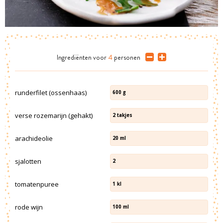
Ingrediënten
voor
4
personen
runderfilet (ossenhaas)
600
g
verse rozemarijn (gehakt)
2
takjes
arachideolie
20
ml
sjalotten
2
tomatenpuree
1
kl
rode wijn
100
ml