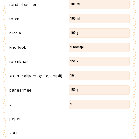
runderbouillon
200
ml
room
100
ml
rucola
100
g
knoflook
1
teentje
roomkaas
150
g
groene olijven (grote, ontpit)
16
paneermeel
150
g
ei
1
peper
zout