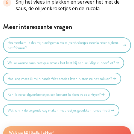
Snij het vlees in plakken en serveer het met de
6
saus, de
olijvenkroketjes
en de rucola.
Meer interessante vragen
Hoe voorkom ik dat mijn zelfgemaakte olijvenkroketjes openbarsten tijdens
het frituren?
Welke warme saus past qua smaak het best bij een kruidige runderfilet?
Hoe lang moet ik mijn runderfilet precies laten rusten na het bakken?
Kan ik verse olijvenkroketjes ook krokant bakken in de airfryer?
Wat kan ik de volgende dag maken met restjes gebakken runderfilet?
Welkom bij Libelle Lekker!