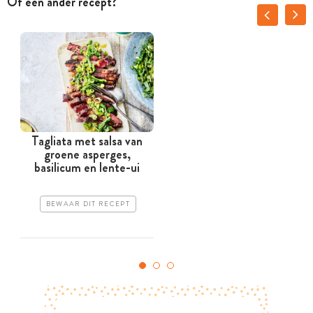
Of een ander recept?
Tagliata met salsa van
groene asperges,
basilicum en lente-ui
BEWAAR DIT RECEPT