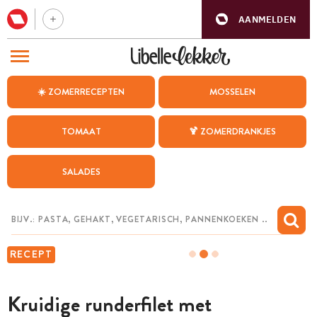
AANMELDEN
BEZOEK ONZE ANDERE WEBSITES
☀️ ZOMERRECEPTEN
MOSSELEN
RECEPTEN
TOMAAT
🍹 ZOMERDRANKJES
WEEKMENU
SALADES
CHAT MET MAIA
INSPIRATIE
MIJN BEWAARDE RECEPTEN
RECEPT
Kruidige runderfilet met