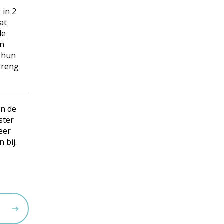
 in 2
at
de
en
t hun
Breng
in de
ster
eer
 bij.