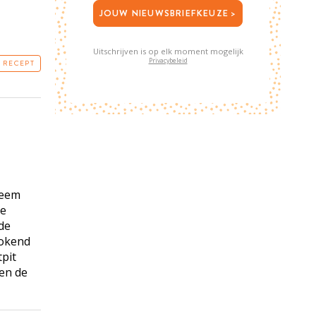
JOUW NIEUWSBRIEFKEUZE >
Uitschrijven is op elk moment mogelijk
Privacybeleid
T RECEPT
Neem
de
 de
kokend
pit
 en de