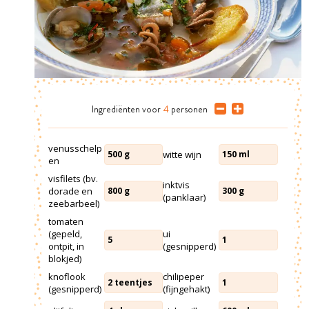
Ingrediënten
voor
4
personen
venusschelp
witte wijn
500
g
150
ml
en
visfilets (bv.
inktvis
dorade en
800
g
300
g
(panklaar)
zeebarbeel)
tomaten
(gepeld,
ui
5
1
ontpit, in
(gesnipperd)
blokjed)
knoflook
chilipeper
2
teentjes
1
(gesnipperd)
(fijngehakt)