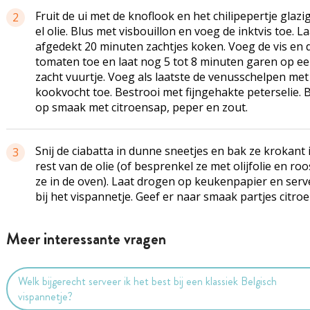
Fruit de ui met de knoflook en het chilipepertje glazig
2
el olie. Blus met visbouillon en voeg de inktvis toe. La
afgedekt 20 minuten zachtjes koken. Voeg de vis en 
tomaten toe en laat nog 5 tot 8 minuten garen op e
zacht vuurtje. Voeg als laatste de venusschelpen me
kookvocht toe. Bestrooi met fijngehakte peterselie. 
op smaak met citroensap, peper en zout.
Snij de ciabatta in dunne sneetjes en bak ze krokant 
3
rest van de olie (of besprenkel ze met olijfolie en roo
ze in de oven). Laat drogen op keukenpapier en serv
bij het vispannetje. Geef er naar smaak partjes citroen
Meer interessante vragen
Welk bijgerecht serveer ik het best bij een klassiek Belgisch
vispannetje?