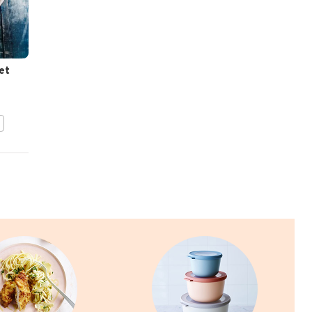
NATALIE
PEETERS
et
Vispannetje met
minigroenten
BEWAAR DIT RECEPT