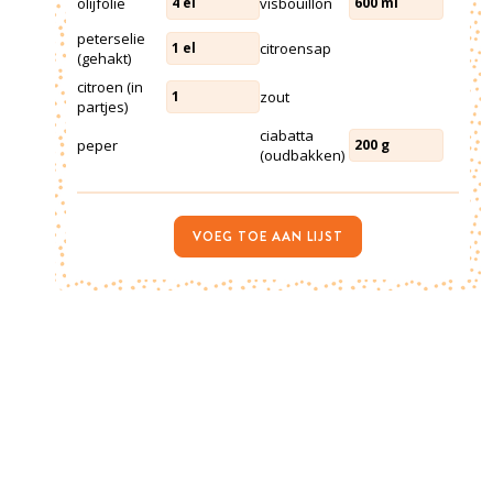
olijfolie
visbouillon
4
el
600
ml
peterselie
citroensap
1
el
(gehakt)
citroen (in
zout
1
partjes)
ciabatta
peper
200
g
(oudbakken)
VOEG TOE AAN LIJST