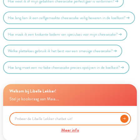
Hoe weet ik of mijn gebakken cheesecake perfect gaar is vanbinnen?
Hoe lang kan ik een zelfgemaakte cheesecake veilig bewaren in de koelkast?
Hoe maak ik een krokante bodem van speculaas voor mijn cheesecake?
Welke plattekaas gebruik ik het best voor een smeuïge cheesecake?
Hoe lang moet een no-bake cheesecake precies opstijven in de koelkast?
Welkom bij Libelle Lekker!
Stel je kookvraag aan Maia...
Meer info