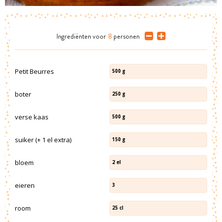
Ingrediënten
voor
8
personen
Petit Beurres
500
g
boter
250
g
verse kaas
500
g
suiker (+ 1 el extra)
150
g
bloem
2
el
eieren
3
room
25
cl