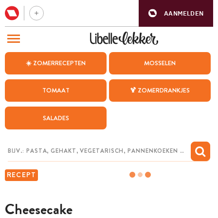
AANMELDEN
BEZOEK ONZE ANDERE WEBSITES
☀️ ZOMERRECEPTEN
MOSSELEN
RECEPTEN
TOMAAT
🍹 ZOMERDRANKJES
WEEKMENU
SALADES
CHAT MET MAIA
INSPIRATIE
MIJN BEWAARDE RECEPTEN
RECEPT
Cheesecake