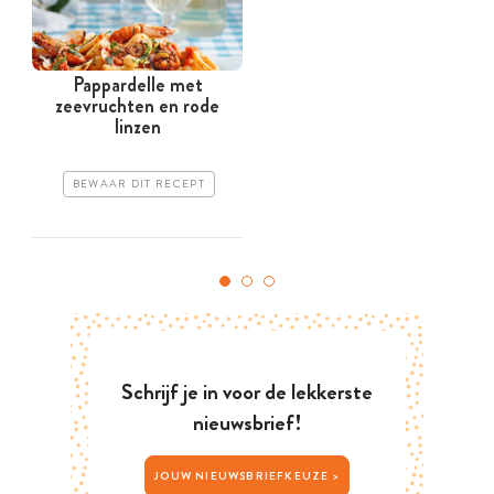
Pappardelle met
F
zeevruchten en rode
linzen
BEWAAR DIT RECEPT
Schrijf je in voor de lekkerste
nieuwsbrief!
JOUW NIEUWSBRIEFKEUZE >