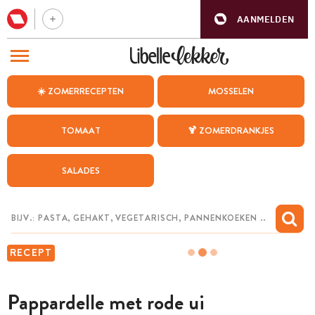
AANMELDEN
BEZOEK ONZE ANDERE WEBSITES
☀️ ZOMERRECEPTEN
MOSSELEN
RECEPTEN
TOMAAT
🍹 ZOMERDRANKJES
WEEKMENU
SALADES
CHAT MET MAIA
INSPIRATIE
MIJN BEWAARDE RECEPTEN
RECEPT
Pappardelle met rode ui