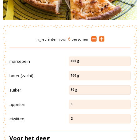
Ingrediënten
voor
6
personen
marsepein
100
g
boter (zacht)
100
g
suiker
50
g
appelen
5
eiwitten
2
Voor het deeg