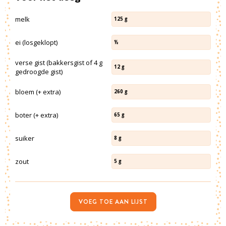
melk
125
g
ei (losgeklopt)
½
verse gist (bakkersgist of 4 g
12
g
gedroogde gist)
bloem (+ extra)
260
g
boter (+ extra)
65
g
suiker
8
g
zout
5
g
VOEG TOE AAN LIJST