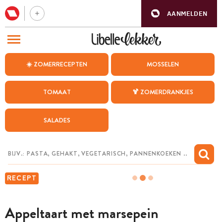
AANMELDEN
BEZOEK ONZE ANDERE WEBSITES
☀️ ZOMERRECEPTEN
MOSSELEN
RECEPTEN
TOMAAT
🍹 ZOMERDRANKJES
WEEKMENU
SALADES
CHAT MET MAIA
INSPIRATIE
MIJN BEWAARDE RECEPTEN
RECEPT
Appeltaart met marsepein