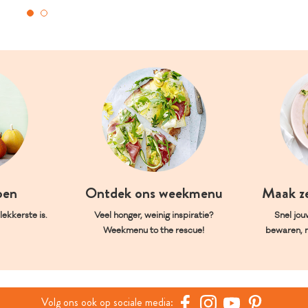
oen
Ontdek ons weekmenu
Maak z
ekkerste is.
Veel honger, weinig inspiratie?
Snel jou
Weekmenu to the rescue!
bewaren, 
Volg ons ook op sociale media: