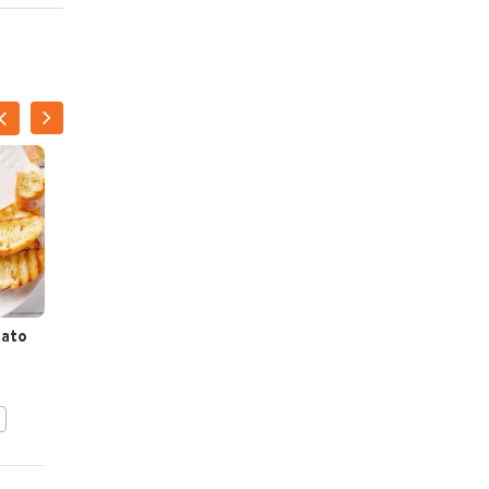
nato
Zuiders gevuld brood
BEWAAR DIT RECEPT