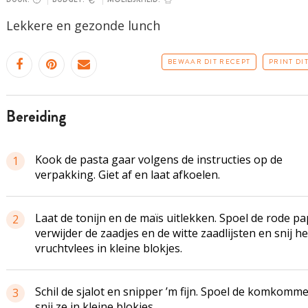
Lekkere en gezonde lunch
BEWAAR DIT RECEPT
PRINT DI
bereiding
Kook de pasta gaar volgens de instructies op de
1
verpakking. Giet af en laat afkoelen.
Laat de tonijn en de maïs uitlekken. Spoel de rode pa
2
verwijder de zaadjes en de witte zaadlijsten en snij he
vruchtvlees in kleine blokjes.
Schil de sjalot en snipper ’m fijn. Spoel de komkomm
3
snij ze in kleine blokjes.