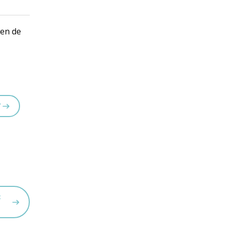
 en de
?
t