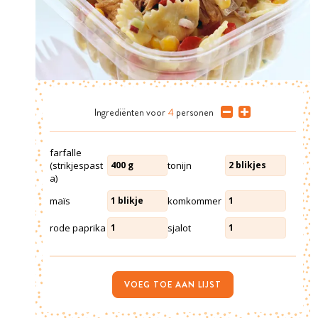
Ingrediënten
voor
4
personen
farfalle
(strikjespast
tonijn
400
g
2
blikjes
a)
maïs
komkommer
1
blikje
1
rode paprika
sjalot
1
1
VOEG TOE AAN LIJST