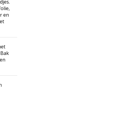
djes.
olie,
r en
et
met
. Bak
 en
n