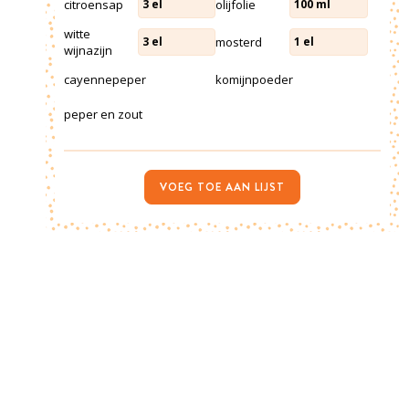
citroensap
olijfolie
3
el
100
ml
witte
mosterd
3
el
1
el
wijnazijn
cayennepeper
komijnpoeder
peper en zout
VOEG TOE AAN LIJST