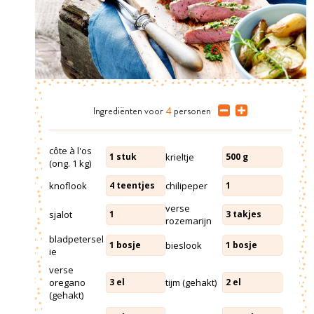
Ingrediënten
voor
4
personen
côte à l'os
krieltje
1
stuk
500
g
(ong. 1 kg)
knoflook
chilipeper
4
teentjes
1
verse
sjalot
1
3
takjes
rozemarijn
bladpetersel
bieslook
1
bosje
1
bosje
ie
verse
oregano
tijm (gehakt)
3
el
2
el
(gehakt)