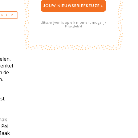
JOUW NIEUWSBRIEFKEUZE >
T RECEPT
Uitschrijven is op elk moment mogelijk
Privacybeleid
elen,
renkel
n de
n.
st
hak
 Pel
 Maak