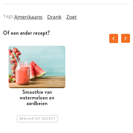
Tags:
Amerikaans
Drank
Zoet
Of een ander recept?
Smoothie van
M
watermeloen en
aardbeien
BEWAAR DIT RECEPT