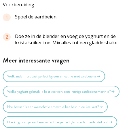
Voorbereiding
Spoel de aardbeien.
1
Doe ze in de blender en voeg de yoghurt en de
2
kristalsuiker toe. Mix alles tot een gladde shake.
Meer interessante vragen
Welk ander fruit past perfect bij een smoothie met aardbeien?
Welke yoghurt gebruik ik best voor een extra romige aardbeiensmoothie?
Hoe bewaar ik een overschotje smoothie het best in de koelkast?
Hoe krijg ik mijn aardbeiensmoothie perfect glad zonder harde stukjes?