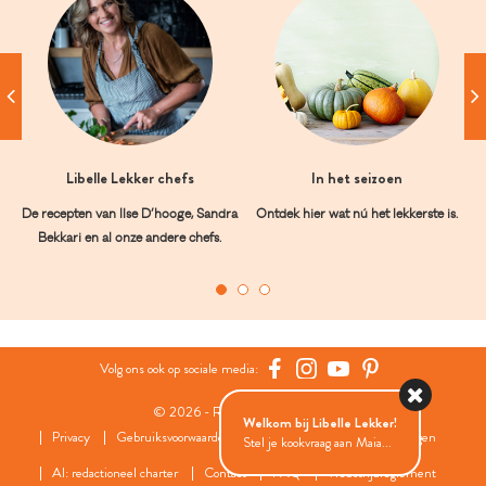
Libelle Lekker chefs
In het seizoen
De recepten van Ilse D’hooge, Sandra
Ontdek hier wat nú het lekkerste is.
Bekkari en al onze andere chefs.
Volg ons ook op sociale media:
© 2026 - Roularta Media Group
Welkom bij Libelle Lekker!
Privacy
Gebruiksvoorwaarden
Cookies
Cookies instellingen
Stel je kookvraag aan Maia...
AI: redactioneel charter
Contact
FAQ
Wedstrijdreglement