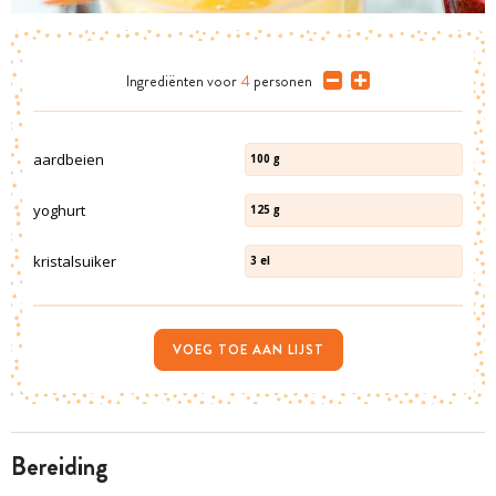
Ingrediënten
voor
4
personen
aardbeien
100
g
yoghurt
125
g
kristalsuiker
3
el
VOEG TOE AAN LIJST
bereiding