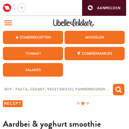
AANMELDEN
BEZOEK ONZE ANDERE WEBSITES
☀️ ZOMERRECEPTEN
MOSSELEN
RECEPTEN
TOMAAT
🍹 ZOMERDRANKJES
WEEKMENU
SALADES
CHAT MET MAIA
INSPIRATIE
MIJN BEWAARDE RECEPTEN
RECEPT
Aardbei & yoghurt smoothie