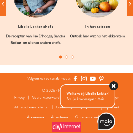
Libelle Lekker chefs
In het seizoen
De recepten van Ilse D’hooge, Sandra
Ontdek hier wat nú het lekkerste is.
Bekkari en al onze andere chefs.
Volg ons ook op sociale media:
© 2026 - Roularta Media Group
Welkom bij Libelle Lekker!
Privacy
Gebruiksvoorwaarden
Cookies
Cookies instellingen
Stel je kookvraag aan Maia...
AI: redactioneel charter
Contact
FAQ
Wedstrijdreglement
Abonneren
Adverteren
Onze zusterwebsites