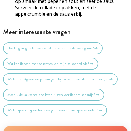
op smaak met peper en zout en zeef de saus.
Serveer de rollade in plakken, met de
appelcrumble
en de saus erbij.
Meer interessante vragen
Hoe lang mag de kalkoenrollade maximaal in de oven garen?
Wat kan ik doen met de restjes van mijn kalkoenrollade?
Welke herfstgroenten passen goed bij de zoete smaak van cranberry's?
Moet ik de kalkoenrollade laten rusten voor ik hem aansnijd?
Welke appels blijven het stevigst in een warme appelcrumble?