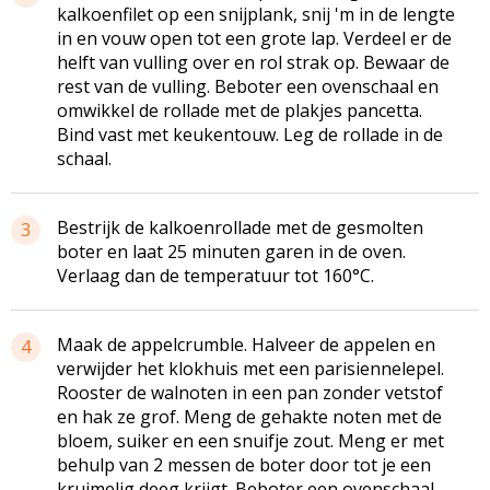
kalkoenfilet op een snijplank, snij 'm in de lengte
in en vouw open tot een grote lap. Verdeel er de
helft van vulling over en rol strak op. Bewaar de
rest van de vulling.
Beboter
een ovenschaal en
omwikkel de rollade met de plakjes pancetta.
Bind vast met
keukentouw
. Leg de rollade in de
schaal.
Bestrijk de
kalkoenrollade
met de gesmolten
3
boter en laat 25 minuten garen in de oven.
Verlaag dan de temperatuur tot 160°C.
Maak de
appelcrumble
. Halveer de appelen en
4
verwijder het klokhuis met een
parisiennelepel
.
Rooster de walnoten in een pan zonder vetstof
en hak ze grof. Meng de gehakte noten met de
bloem, suiker en een snuifje zout. Meng er met
behulp van 2 messen de boter door tot je een
kruimelig deeg krijgt.
Beboter
een ovenschaal.