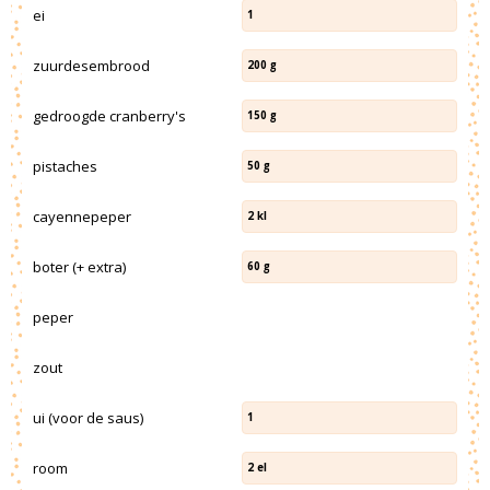
ei
1
zuurdesembrood
200
g
gedroogde cranberry's
150
g
pistaches
50
g
cayennepeper
2
kl
boter (+ extra)
60
g
peper
zout
ui (voor de saus)
1
room
2
el