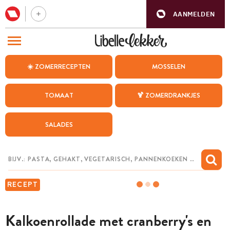
AANMELDEN
BEZOEK ONZE ANDERE WEBSITES
☀️ ZOMERRECEPTEN
MOSSELEN
RECEPTEN
TOMAAT
🍹 ZOMERDRANKJES
WEEKMENU
SALADES
CHAT MET MAIA
INSPIRATIE
MIJN BEWAARDE RECEPTEN
RECEPT
Kalkoenrollade met cranberry's en