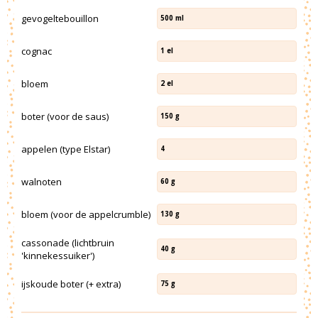
gevogeltebouillon
500
ml
cognac
1
el
bloem
2
el
boter (voor de saus)
150
g
appelen (type Elstar)
4
walnoten
60
g
bloem (voor de appelcrumble)
130
g
cassonade (lichtbruin
40
g
'kinnekessuiker')
ijskoude boter (+ extra)
75
g