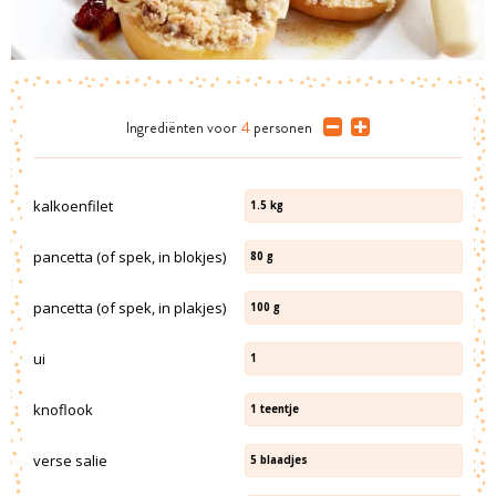
Ingrediënten
voor
4
personen
kalkoenfilet
1.5
kg
pancetta (of spek, in blokjes)
80
g
pancetta (of spek, in plakjes)
100
g
ui
1
knoflook
1
teentje
verse salie
5
blaadjes