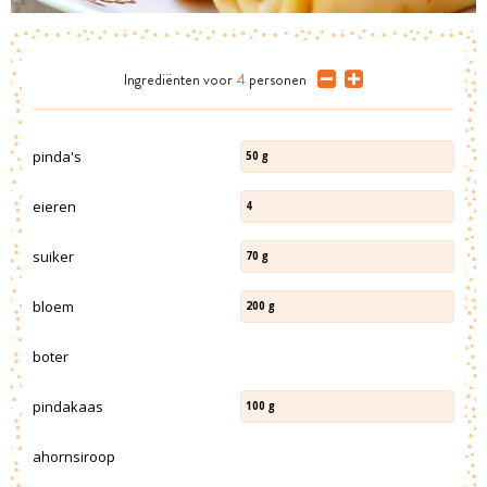
Ingrediënten
voor
4
personen
pinda's
50
g
eieren
4
suiker
70
g
bloem
200
g
boter
pindakaas
100
g
ahornsiroop