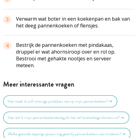
Verwarm wat boter in een koekenpan en bak van
3
het deeg pannenkoeken of flensjes.
Bestrijk de pannenkoeken met pindakaas,
4
druppel er wat ahornsiroop over en rol op.
Bestrooi met gehakte nootjes en serveer
meteen.
Meer interessante vragen
Hoe maak ik zelf smeuïge pindakaas voor op mijn pannenkoeken?
Hoe red ik mijn pannenkoekenbeslag als het vol hardnekkige klonters zit?
Welke gezonde toppings passen nog goed bij pannenkoeken voor kinderen?