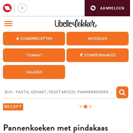
AANMELDEN
BEZOEK ONZE ANDERE WEBSITES
☀️ ZOMERRECEPTEN
MOSSELEN
RECEPTEN
TOMAAT
🍹 ZOMERDRANKJES
WEEKMENU
SALADES
CHAT MET MAIA
INSPIRATIE
MIJN BEWAARDE RECEPTEN
RECEPT
Pannenkoeken met pindakaas