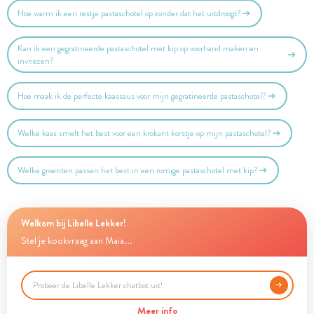
Hoe warm ik een restje pastaschotel op zonder dat het uitdroogt?
Kan ik een gegratineerde pastaschotel met kip op voorhand maken en
invriezen?
Hoe maak ik de perfecte kaassaus voor mijn gegratineerde pastaschotel?
Welke kaas smelt het best voor een krokant korstje op mijn pastaschotel?
Welke groenten passen het best in een romige pastaschotel met kip?
Welkom bij Libelle Lekker!
Stel je kookvraag aan Maia...
Meer info