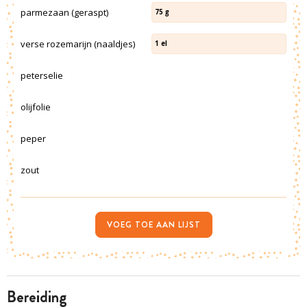
parmezaan (geraspt)
75
g
verse rozemarijn (naaldjes)
1
el
peterselie
olijfolie
peper
zout
VOEG TOE AAN LIJST
bereiding