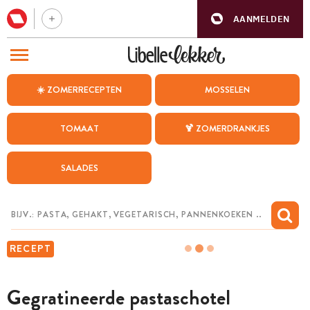
AANMELDEN
BEZOEK ONZE ANDERE WEBSITES
☀️ ZOMERRECEPTEN
MOSSELEN
RECEPTEN
TOMAAT
🍹 ZOMERDRANKJES
WEEKMENU
SALADES
CHAT MET MAIA
INSPIRATIE
MIJN BEWAARDE RECEPTEN
RECEPT
Gegratineerde pastaschotel