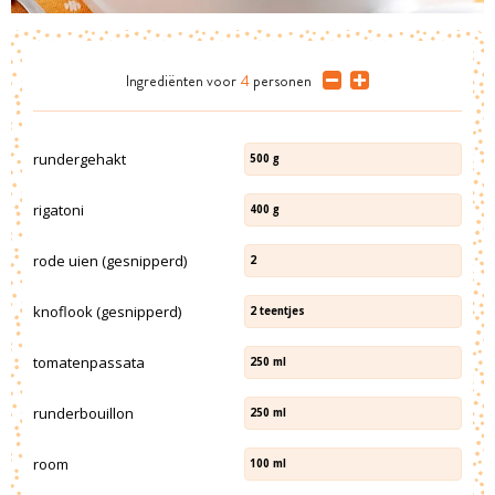
Ingrediënten
voor
4
personen
rundergehakt
500
g
rigatoni
400
g
rode uien (gesnipperd)
2
knoflook (gesnipperd)
2
teentjes
tomatenpassata
250
ml
runderbouillon
250
ml
room
100
ml