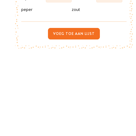
peper
zout
VOEG TOE AAN LIJST