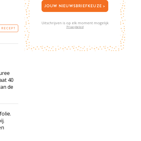
JOUW NIEUWSBRIEFKEUZE >
Uitschrijven is op elk moment mogelijk
Privacybeleid
T RECEPT
puree
aat 40
van de
folie.
j.
en