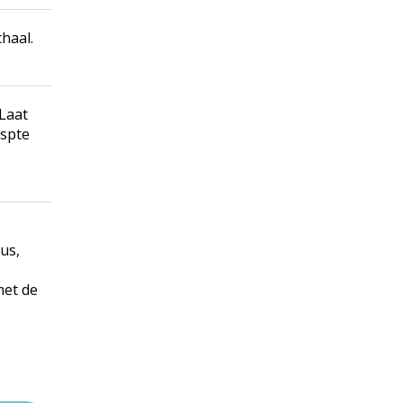
haal.
Laat
aspte
us,
met de