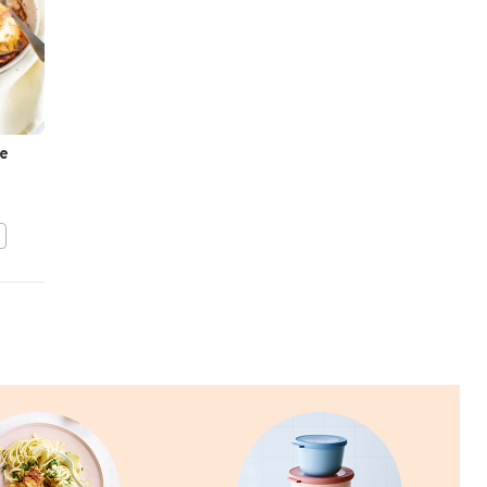
e
Lasagne verde met
primeurs
BEWAAR DIT RECEPT