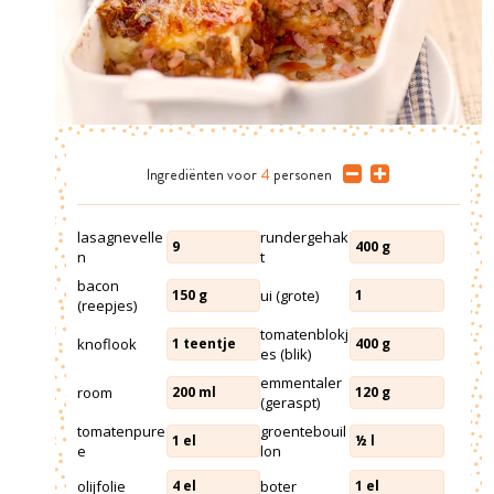
Ingrediënten
voor
4
personen
lasagnevelle
rundergehak
9
400
g
n
t
bacon
ui (grote)
150
g
1
(reepjes)
tomatenblokj
knoflook
1
teentje
400
g
es (blik)
emmentaler
room
200
ml
120
g
(geraspt)
tomatenpure
groentebouil
1
el
½
l
e
lon
olijfolie
boter
4
el
1
el