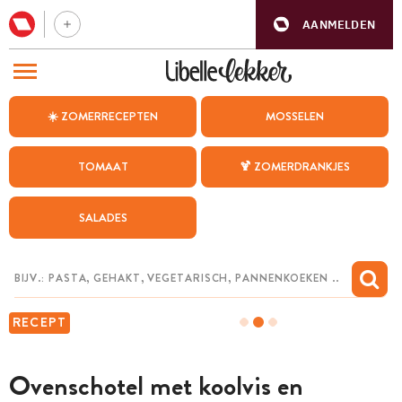
AANMELDEN
BEZOEK ONZE ANDERE WEBSITES
☀️ ZOMERRECEPTEN
MOSSELEN
RECEPTEN
TOMAAT
🍹 ZOMERDRANKJES
WEEKMENU
SALADES
CHAT MET MAIA
INSPIRATIE
MIJN BEWAARDE RECEPTEN
RECEPT
Ovenschotel met koolvis en