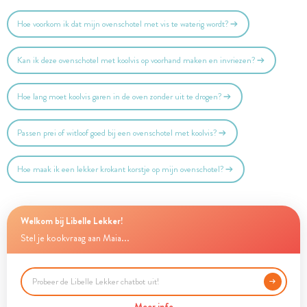
Hoe voorkom ik dat mijn ovenschotel met vis te waterig wordt?
Kan ik deze ovenschotel met koolvis op voorhand maken en invriezen?
Hoe lang moet koolvis garen in de oven zonder uit te drogen?
Passen prei of witloof goed bij een ovenschotel met koolvis?
Hoe maak ik een lekker krokant korstje op mijn ovenschotel?
Welkom bij Libelle Lekker!
Stel je kookvraag aan Maia...
Meer info