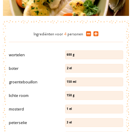
Ingrediënten
voor
4
personen
wortelen
600
g
boter
2
el
groentebouillon
150
ml
lichte room
150
g
mosterd
1
el
peterselie
3
el