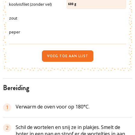
koolvisfilet (zonder vel)
600
g
zout
peper
VOEG TOE AAN LIJST
bereiding
Verwarm de oven voor op 180°C.
1
Schil de wortelen en snij ze in plakjes. Smelt de
2
boter in een pan en stoof er de worteltjes in aan.