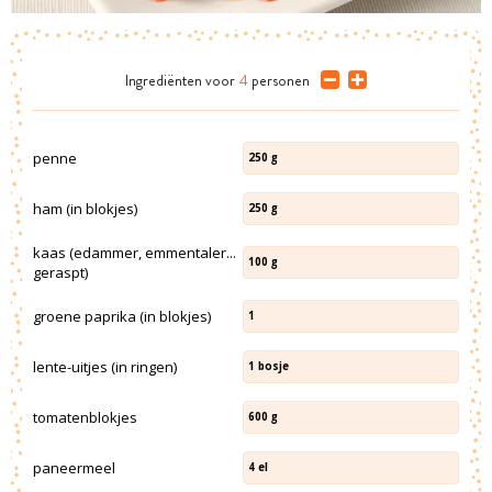
Ingrediënten
voor
4
personen
penne
250
g
ham (in blokjes)
250
g
kaas (edammer, emmentaler...
100
g
geraspt)
groene paprika (in blokjes)
1
lente-uitjes (in ringen)
1
bosje
tomatenblokjes
600
g
paneermeel
4
el