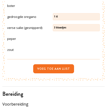
boter
gedroogde oregano
1
tl
verse salie (gesnipperd)
3
blaadjes
peper
zout
VOEG TOE AAN LIJST
bereiding
Voorbereiding