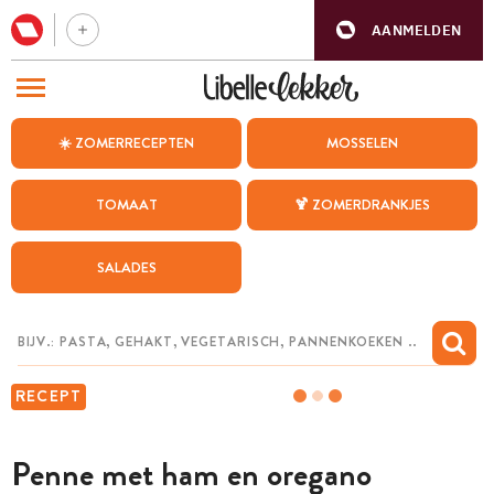
AANMELDEN
BEZOEK ONZE ANDERE WEBSITES
☀️ ZOMERRECEPTEN
MOSSELEN
RECEPTEN
TOMAAT
🍹 ZOMERDRANKJES
WEEKMENU
SALADES
CHAT MET MAIA
INSPIRATIE
MIJN BEWAARDE RECEPTEN
RECEPT
Penne met ham en oregano