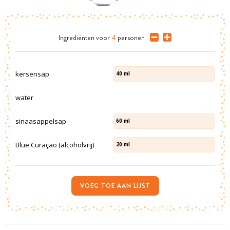
Ingrediënten
voor
4
personen
kersensap
40
ml
water
sinaasappelsap
60
ml
Blue Curaçao (alcoholvrij)
20
ml
VOEG TOE AAN LIJST