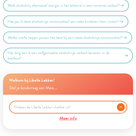
Welk alcoholvrij alternatief voor gin is het lekkerst in een zomerse cocktail?
Hoe pas ik deze alcoholvrije zomercocktail aan zodat kinderen hem lusten?
Welke snelle hapjes passen het best bij een zoete alcoholvrije zomercocktail?
Hoe lang kan ik een zelfgemaakte alcoholvrije cocktail bewaren in de
koelkast?
Welkom bij Libelle Lekker!
Stel je kookvraag aan Maia...
Meer info