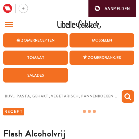
AANMELDEN
BEZOEK ONZE ANDERE WEBSITES
☀️ ZOMERRECEPTEN
MOSSELEN
RECEPTEN
TOMAAT
🍹 ZOMERDRANKJES
WEEKMENU
SALADES
CHAT MET MAIA
INSPIRATIE
MIJN BEWAARDE RECEPTEN
RECEPT
Flash Alcoholvrij