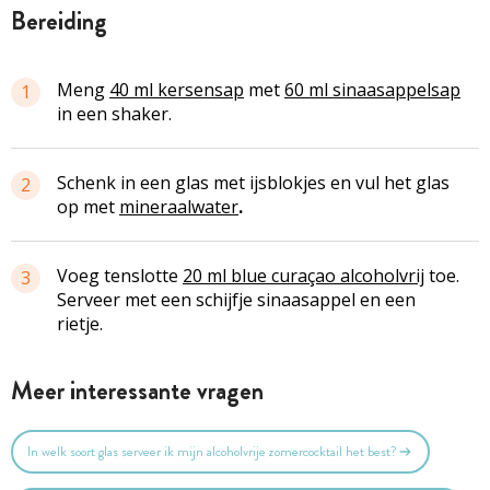
bereiding
Meng
40 ml
kersensap
met
60 ml sinaasappelsap
1
in een shaker.
Schenk in een glas met ijsblokjes en vul het glas
2
op met
mineraalwater
.
Voeg tenslotte
20 ml
blue
curaçao alcoholvrij
toe.
3
Serveer met een schijfje sinaasappel en een
rietje.
Meer interessante vragen
In welk soort glas serveer ik mijn alcoholvrije zomercocktail het best?