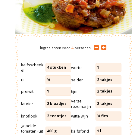
Ingrediënten
voor
4
personen
kalfsschenk
wortel
4
stukken
1
el
ui
selder
½
2
takjes
preiwit
tijm
1
2
takjes
verse
laurier
2
blaadjes
2
takjes
rozemarijn
knoflook
witte wijn
2
teentjes
½
fles
gepelde
tomaten (uit
kalfsfond
400
g
1
l