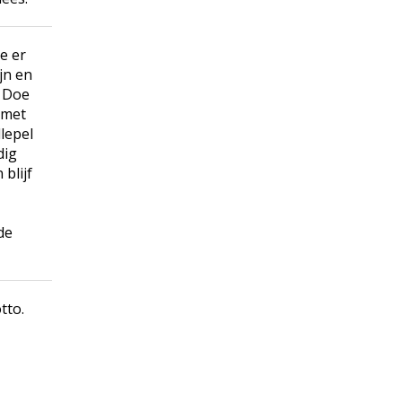
e er
ijn en
. Doe
r met
lepel
dig
blijf
de
otto
.