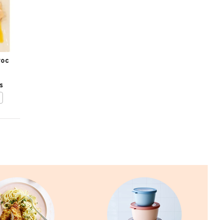
NATALIE
PEETERS
roc
Pittige roerbak van rijst
en pompoen met
s
fetacrème
BEWAAR DIT RECEPT