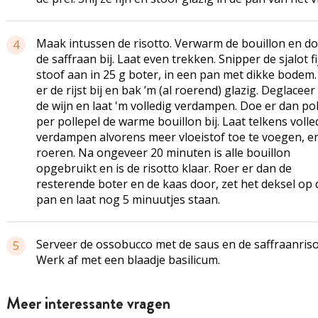
Maak intussen de risotto. Verwarm de bouillon en do
4
de saffraan bij. Laat even trekken. Snipper de sjalot f
stoof aan in 25 g boter, in een pan met dikke bodem
er de rijst bij en bak ’m (al roerend) glazig. Deglacee
de wijn en laat 'm volledig verdampen. Doe er dan pol
per pollepel de warme bouillon bij. Laat telkens volle
verdampen alvorens meer vloeistof toe te voegen, en 
roeren. Na ongeveer 20 minuten is alle bouillon
opgebruikt en is de risotto klaar. Roer er dan de
resterende boter en de kaas door, zet het deksel op 
pan en laat nog 5 minuutjes staan.
Serveer de
ossobucco
met de saus en de
saffraanris
5
Werk af met een blaadje basilicum.
Meer interessante vragen